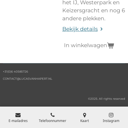
het IJ, Westerpark en
Keizersgracht en nog 6
andere plekken.
Bekijk details
In winkelwagen
+31(0)6 40585726
CONTACT@LUCASVANHAPERT.NL
©2025. All rights reserved
E-mailadres
Telefoonnummer
Kaart
Instagram