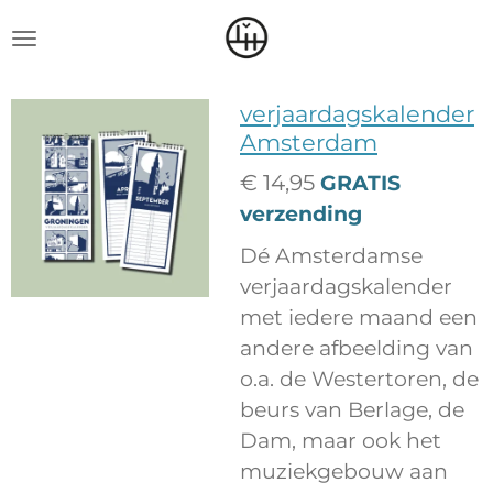
Ga
direct
naar
verjaardagskalender
de
Amsterdam
hoofdinhoud
€ 14,95
GRATIS
verzending
Dé Amsterdamse
verjaardagskalender
met iedere maand een
andere afbeelding van
o.a.
de Westertoren, de
beurs van Berlage, de
Dam, maar ook het
muziekgebouw aan