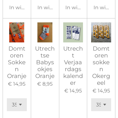
In winkelwagen
In winkelwagen
In winkelwagen
In winke
Domt
Utrech
Utrech
Domt
oren
tse
t
oren
Sokke
Babys
Verjaa
sokke
n
okjes
rdags
n
Oranje
Oranje
kalend
Okerg
er
eel
€ 14,95
€ 8,95
€ 14,95
€ 14,95