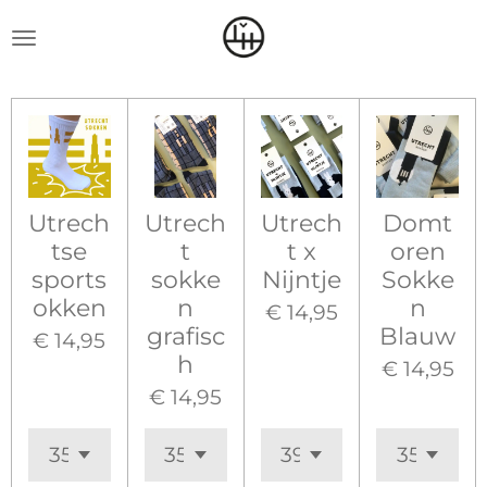
Ga
direct
naar
de
hoofdinhoud
Utrech
Utrech
Utrech
Domt
tse
t
t x
oren
sports
sokke
Nijntje
Sokke
okken
n
n
€ 14,95
grafisc
Blauw
€ 14,95
h
€ 14,95
€ 14,95