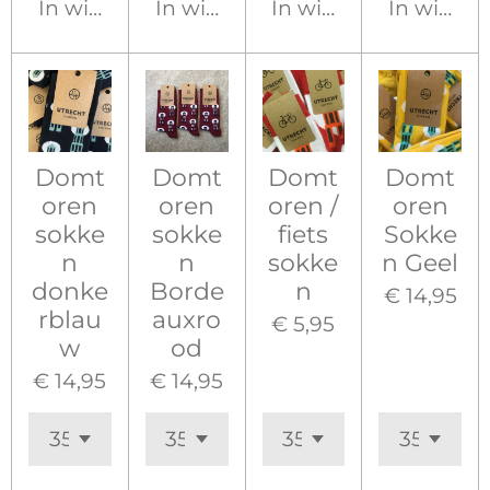
In winkelwagen
In winkelwagen
In winkelwagen
In winke
Domt
Domt
Domt
Domt
oren
oren
oren /
oren
sokke
sokke
fiets
Sokke
n
n
sokke
n Geel
donke
Borde
n
€ 14,95
rblau
auxro
€ 5,95
w
od
€ 14,95
€ 14,95