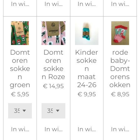
In winkelwagen
In winkelwagen
In winkelwagen
In winke
Domt
Domt
Kinder
rode
oren
oren
sokke
baby-
sokke
sokke
n
Domt
n
n Roze
maat
orens
groen
24-26
okken
€ 14,95
€ 5,95
€ 9,95
€ 8,95
In winkelwagen
In winkelwagen
In winkelwagen
In winke