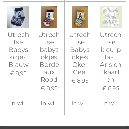
Utrech
Utrech
Utrech
Utrech
tse
tse
tse
tse
Babys
babys
Babys
kleurp
okjes
okjes
okjes
laat
Blauw
Borde
Oker
Ansich
aux
Geel
tkaart
€ 8,95
Rood
en
€ 8,95
€ 8,95
€ 8,95
In winkelwagen
In winkelwagen
In winkelwagen
In winke