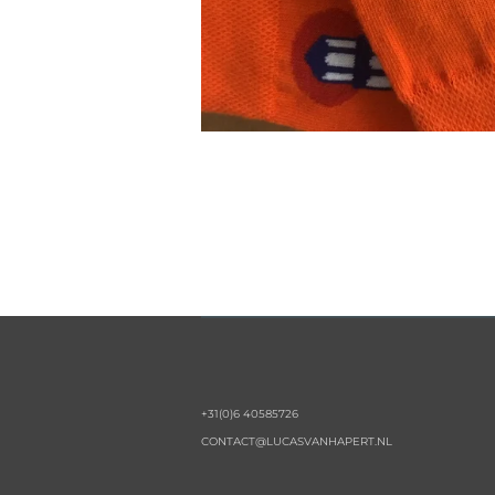
+31(0)6 40585726
CONTACT@LUCASVANHAPERT.NL