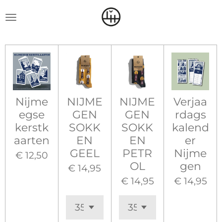
Ga
direct
naar
de
hoofdinhoud
Nijme
NIJME
NIJME
Verjaa
egse
GEN
GEN
rdags
kerstk
SOKK
SOKK
kalend
aarten
EN
EN
er
GEEL
PETR
Nijme
€ 12,50
OL
gen
€ 14,95
€ 14,95
€ 14,95