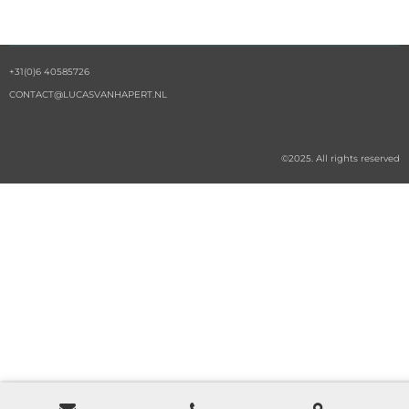
+31(0)6 40585726
CONTACT@LUCASVANHAPERT.NL
©2025. All rights reserved