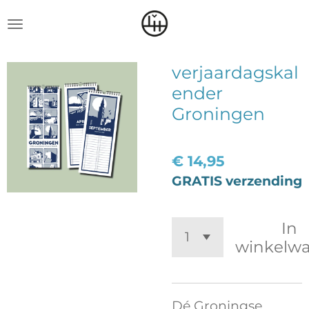
Ga
direct
naar
verjaardagskal
de
ender
hoofdinhoud
Groningen
€ 14,95
GRATIS verzending
In
winkelw
Dé Groningse