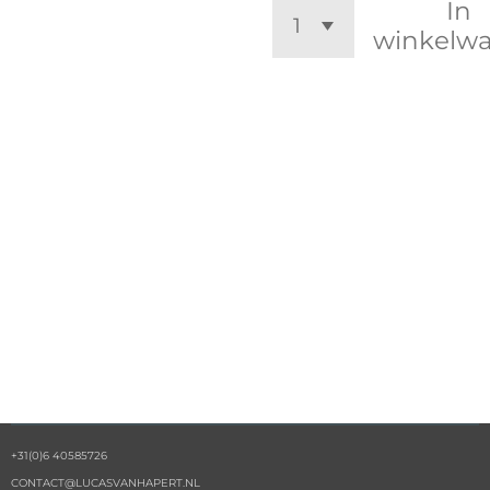
In
winkelw
+31(0)6 40585726
CONTACT@LUCASVANHAPERT.NL