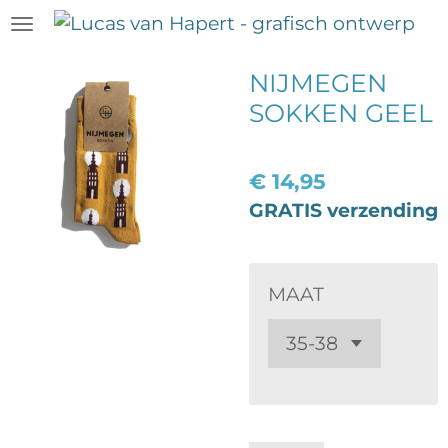
Ga
direct
naar
NIJMEGEN
de
SOKKEN GEEL
hoofdinhoud
€ 14,95
GRATIS verzending
MAAT